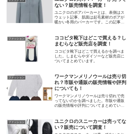
ない？販売情報を調査！
ユニクロのボアパーカーとは、表側はス
ウェット記事、肌面は起毛素材のボアが
暖かい冬用のパーカーです。この記事で
は、ユニクロのボアパーカーについ
て、・ユニクロのボアパーカーは売って
ない？・ボアパーカーの通販について・
ココピタ靴下はどこで買える？し
ファッション
ユニクロのボアパーカーの口コ...
まむらなど販売店を調査！
ココピタ靴下はどこで買えるかを調べま
した。しまむらやダイソーなど販売店に
ついてまとめています。
ワークマンメリノウールは売り切
ファッション
れ？市販や通販の販売情報や評判
についても！
ワークマンメリノウールは売り切れで売
ってないのかを調べました。市販や通販
の販売情報や評判についてまとめていま
す。
ユニクロのスニーカーは売ってな
ファッション
い？販売について調査！