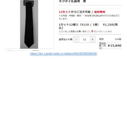
https://ec.cando-web.co.jp/item/4524039208634/