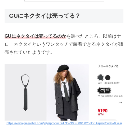
GUにネクタイは売ってる？
GUにネクタイは売ってるのか
を調べたところ、以前はナ
ローネクタイというワンタッチで装着できるネクタイが販
売されていたようです。
https://www.gu-global.com/jp/ja/products/E352990-000/00?colorDisplayCode=08&si