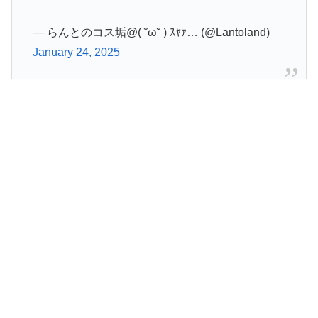
— らんとのコス垢@( ˘ω˘ ) ｽﾔｧ… (@Lantoland)
January 24, 2025