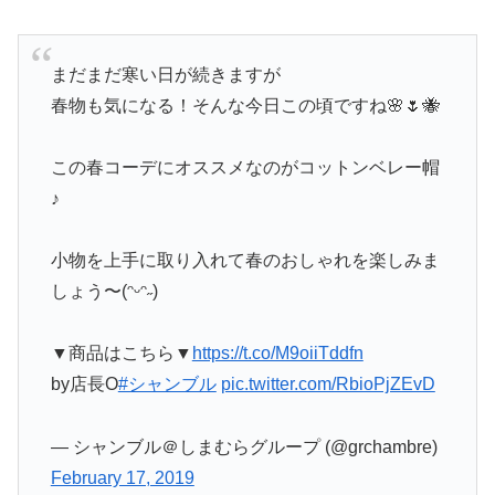
まだまだ寒い日が続きますが
春物も気になる！そんな今日この頃ですね🌸🌷🐝
この春コーデにオススメなのがコットンベレー帽
♪
小物を上手に取り入れて春のおしゃれを楽しみま
しょう〜(ᵔᵕᵔ˶)
▼商品はこちら▼
https://t.co/M9oiiTddfn
by店長O
#シャンブル
pic.twitter.com/RbioPjZEvD
— シャンブル＠しまむらグループ (@grchambre)
February 17, 2019