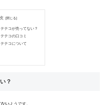
次
ステテコが売ってない？
ステテコの口コミ
ステテコについて
い？
てない
ようです。