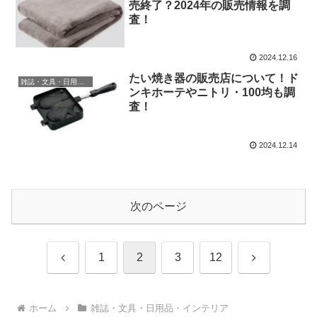
売終了？2024年の販売情報を調
査！
2024.12.16
たい焼き器の販売店について！ド
雑誌・文具・日用品・インテリア
ンキホーテやニトリ・100均も調
査！
2024.12.14
次のページ
前
次
1
2
3
12
へ
へ
ホーム
雑誌・文具・日用品・インテリア