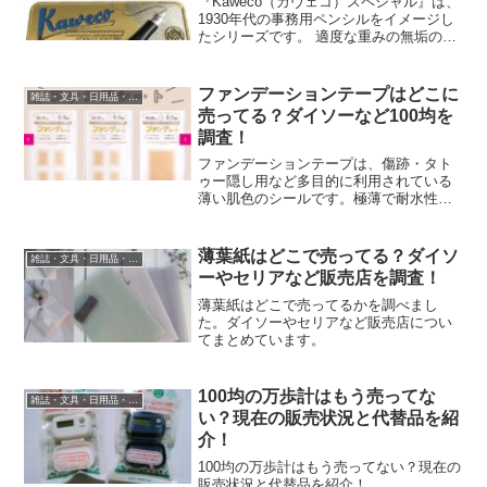
『Kaweco（カヴェコ）スペシャル』は、
1930年代の事務用ペンシルをイメージし
たシリーズです。 適度な重みの無垢のア
ルミにマットブラック仕上げのボディは8
角形なので、握ったときに自然と指にフ
ィットするようになっており、大人気の
ファンデーションテープはどこに
雑誌・文具・日用品・インテリア
文房具です...
売ってる？ダイソーなど100均を
調査！
ファンデーションテープは、傷跡・タト
ゥー隠し用など多目的に利用されている
薄い肌色のシールです。極薄で耐水性が
高く、長時間使用可能。多様なカラーと
サイズで幅広いニーズに対応。この記事
では、ファンデーションテープについ
薄葉紙はどこで売ってる？ダイソ
雑誌・文具・日用品・インテリア
て、・ファンデーションテー...
ーやセリアなど販売店を調査！
薄葉紙はどこで売ってるかを調べまし
た。ダイソーやセリアなど販売店につい
てまとめています。
100均の万歩計はもう売ってな
雑誌・文具・日用品・インテリア
い？現在の販売状況と代替品を紹
介！
100均の万歩計はもう売ってない？現在の
販売状況と代替品を紹介！