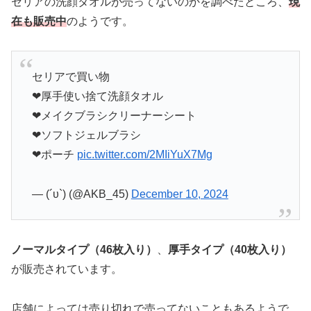
セリアの洗顔タオルが売ってないのかを調べたところ、
現
在も販売中
のようです。
セリアで買い物
❤︎厚手使い捨て洗顔タオル
❤︎メイクブラシクリーナーシート
❤︎ソフトジェルブラシ
❤︎ポーチ
pic.twitter.com/2MIiYuX7Mg
— (´υ`) (@AKB_45)
December 10, 2024
ノーマルタイプ（46枚入り）
、
厚手タイプ（40枚入り）
が販売されています。
店舗によっては売り切れで売ってないこともあるようで