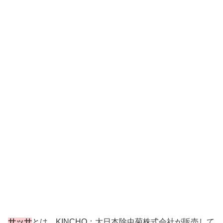
サッサ
とは、KINCHO：大日本除虫菊株式会社が販売して