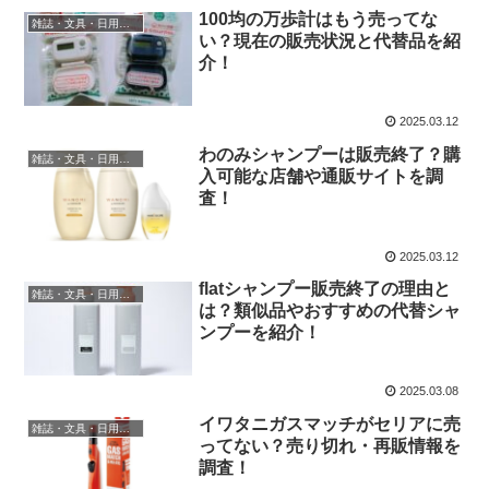
100均の万歩計はもう売ってな
雑誌・文具・日用品・インテリア
い？現在の販売状況と代替品を紹
介！
2025.03.12
わのみシャンプーは販売終了？購
雑誌・文具・日用品・インテリア
入可能な店舗や通販サイトを調
査！
2025.03.12
flatシャンプー販売終了の理由と
雑誌・文具・日用品・インテリア
は？類似品やおすすめの代替シャ
ンプーを紹介！
2025.03.08
イワタニガスマッチがセリアに売
雑誌・文具・日用品・インテリア
ってない？売り切れ・再販情報を
調査！