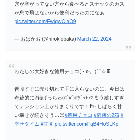
穴が塞がってない方から食べるとスナックのカス
が息で飛ばないから便利だったのになぁ
pic.twitter.com/FwlqwOIaO9
— おばかお (@hirokiobaka)
March 22, 2024
わたしの大好きな徳用チョコ(・ε-。)⌒☆🍫
普段すぐに売り切れて手に入らないのに、今日は
奇跡的に2箱げっちゅ(σ´∀`)σｹﾞｯﾁｭ♡ もう嬉しすぎ
てテンション上がりまくりです！💃✨ しばらく甘
い幸せが続きそう…😊
#徳用チョコ
#奇跡の2箱
#
幸せタイム
#甘党
pic.twitter.com/FqB4HoSLKp