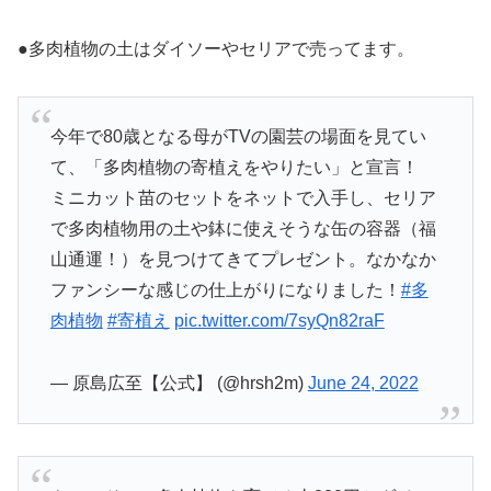
●多肉植物の土はダイソーやセリアで売ってます。
今年で80歳となる母がTVの園芸の場面を見てい
て、「多肉植物の寄植えをやりたい」と宣言！
ミニカット苗のセットをネットで入手し、セリア
で多肉植物用の土や鉢に使えそうな缶の容器（福
山通運！）を見つけてきてプレゼント。なかなか
ファンシーな感じの仕上がりになりました！
#多
肉植物
#寄植え
pic.twitter.com/7syQn82raF
— 原島広至【公式】 (@hrsh2m)
June 24, 2022