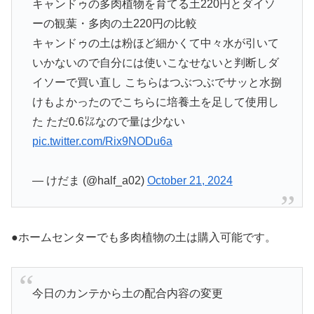
キャンドゥの多肉植物を育てる土220円とダイソ
ーの観葉・多肉の土220円の比較
キャンドゥの土は粉ほど細かくて中々水が引いて
いかないので自分には使いこなせないと判断しダ
イソーで買い直し こちらはつぶつぶでサッと水捌
けもよかったのでこちらに培養土を足して使用し
た ただ0.6㍑なので量は少ない
pic.twitter.com/Rix9NODu6a
— けだま (@half_a02)
October 21, 2024
●ホームセンターでも多肉植物の土は購入可能です。
今日のカンテから土の配合内容の変更