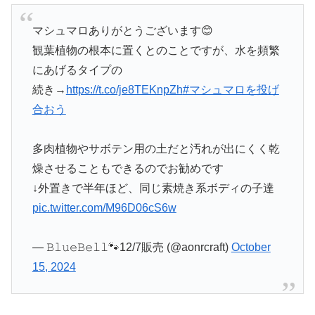
マシュマロありがとうございます😊
観葉植物の根本に置くとのことですが、水を頻繁
にあげるタイプの
続き→
https://t.co/je8TEKnpZh
#マシュマロを投げ
合おう
多肉植物やサボテン用の土だと汚れが出にくく乾
燥させることもできるのでお勧めです
↓外置きで半年ほど、同じ素焼き系ボディの子達
pic.twitter.com/M96D06cS6w
— 𝙱𝚕𝚞𝚎𝙱𝚎𝚕𝚕🐾12/7販売 (@aonrcraft)
October
15, 2024