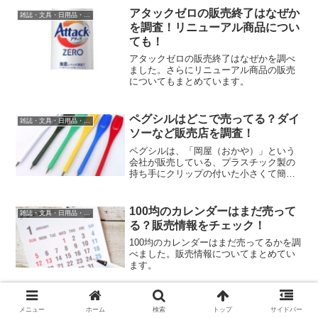
アタックゼロの販売終了はなぜか
雑誌・文具・日用品・インテリア
を調査！リニューアル商品につい
ても！
アタックゼロの販売終了はなぜかを調べ
ました。さらにリニューアル商品の販売
についてもまとめています。
ペグシルはどこで売ってる？ダイ
雑誌・文具・日用品・インテリア
ソーなど販売店を調査！
ペグシルは、「岡屋（おかや）」という
会社が販売している、プラスチック製の
持ち手にクリップの付いた小さくて簡易
的な鉛筆です。主にゴルフのスコアカー
ド記入の際に配布されたり、競馬場など
公営競技の会場、宝くじ売り場や選挙の
100均のカレンダーはまだ売って
雑誌・文具・日用品・インテリア
投票所などでよく見かけら...
る？販売情報をチェック！
100均のカレンダーはまだ売ってるかを調
べました。販売情報についてまとめてい
ます。
御朱印帳カバーはどこで売って
雑誌・文具・日用品・インテリア
メニュー
ホーム
検索
トップ
サイドバー
る？100均やダイソーを調査！