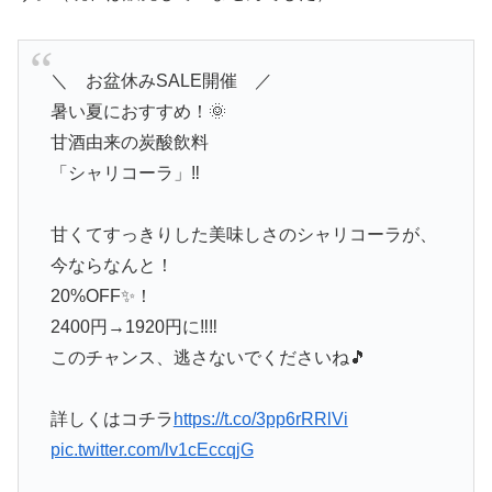
＼ お盆休みSALE開催 ／
暑い夏におすすめ！🌞
甘酒由来の炭酸飲料
「シャリコーラ」‼
甘くてすっきりした美味しさのシャリコーラが、
今ならなんと！
20%OFF✨！
2400円→1920円に‼‼
このチャンス、逃さないでくださいね🎵
詳しくはコチラ
https://t.co/3pp6rRRlVi
pic.twitter.com/lv1cEccqjG