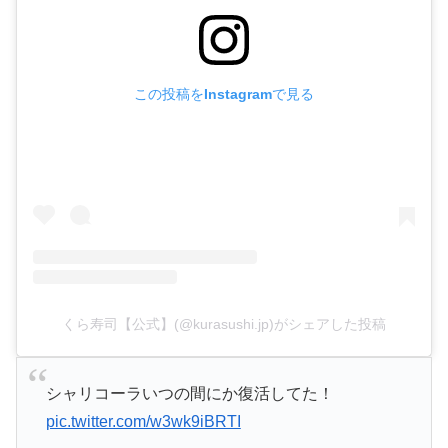
この投稿をInstagramで見る
くら寿司【公式】(@kurasushi.jp)がシェアした投稿
シャリコーラいつの間にか復活してた！
pic.twitter.com/w3wk9iBRTI