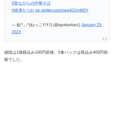
#昔ながらの中華そば
#焼津かつお
pic.twitter.com/zwg4G1mM2Y
— 鮎^. ̫ .^(ねっこﾓﾌﾓﾌ) (@ayutsuriacc)
January 25,
2023
値段は1袋税込み100円前後、5食パックは税込み400円前
後でした。