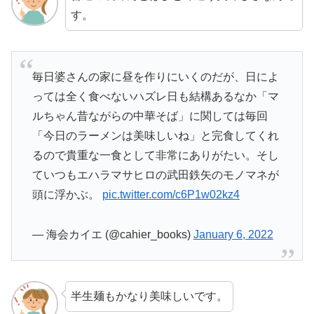
す。
毎日婆さんの家に昼を作りにいくのだが、日によ
っては全く食べないハズレ日も結構あるなか「マ
ルちゃん昔ながらの中華そば」に関しては毎回
「今日のラーメンは美味しいね」と完食してくれ
るので貴重な一食として非常にありがたい。そし
ていつもエハラマサヒロの武田鉄矢のモノマネが
頭に浮かぶ。
pic.twitter.com/c6P1w02kz4
— 海会カイエ (@cahier_books)
January 6, 2022
半生麺もかなり美味しいです。