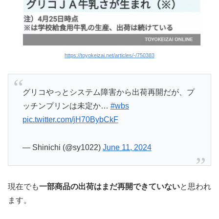
https://toyokeizai.net/articles/-/750383
グリコやっとシステム障害から出荷再開だが、プ
ッチンプリンは未定か…
#wbs
pic.twitter.com/jH70BybCkF
— Shinichi (@sy1022)
June 11, 2024
現在でも
一部商品の出荷はまだ再開できていない
と思われ
ます。