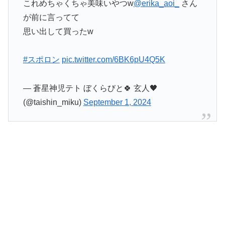
これめちゃくちゃ美味いやつw
@erika_aoi_
さん
が前に言ってて
思い出して買ったw
#スポロン
pic.twitter.com/6BK6pU4Q5K
— 蒼星神児テト ぼくらびと🍀 玄人🖤
(@taishin_miku)
September 1, 2024