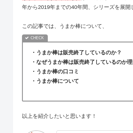
年から2019年までの40年間、シリーズを展
この記事では、うまか棒について、
・
うまか棒
は販売終了しているのか？
・
なぜうまか棒
は販売終了しているの
か理
・
うまか棒
の
口コミ
・
うまか棒
について
以上を紹介したいと思います！