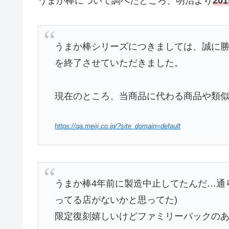
うまか棒について調べたところ、明治より
20
うまか棒シリーズにつきましては、誠に
を終了させていただきました。
現在のところ、当商品に代わる商品や類
https://qa.meiji.co.jp/?site_domain=default
うまか棒4年前に製造中止してたんだ…通
ってる店がないかと思ってた)
限定復刻嬉しいけどファミリーパックの