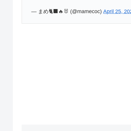
— まめ🐈‍⬛🔥🐰 (@mamecoc)
April 25, 2