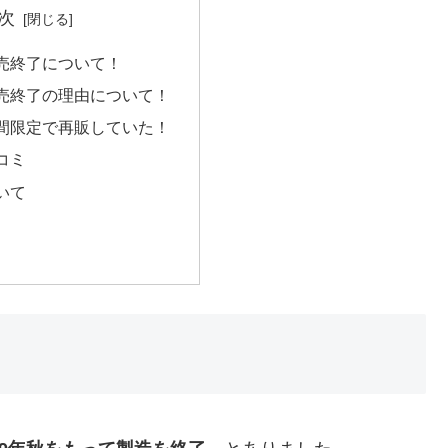
次
売終了について！
売終了の理由について！
間限定で再販していた！
コミ
いて