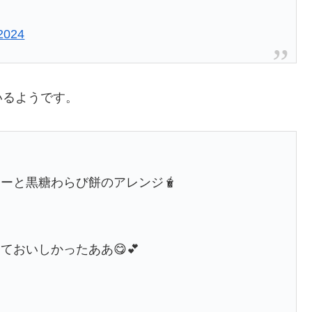
2024
いるようです。
ーと黒糖わらび餅のアレンジ🧋
おいしかったああ😋💕