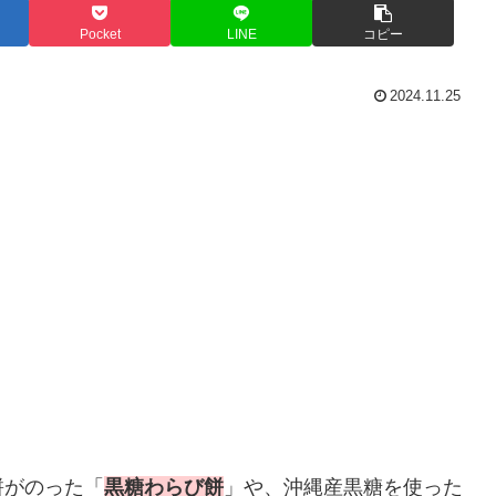
Pocket
LINE
コピー
2024.11.25
餅がのった「
黒糖わらび餅
」や、沖縄産黒糖を使った