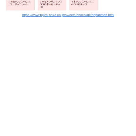
https://www.fujiya-peko.co.jp/sweets/chocolate/anpanman.html