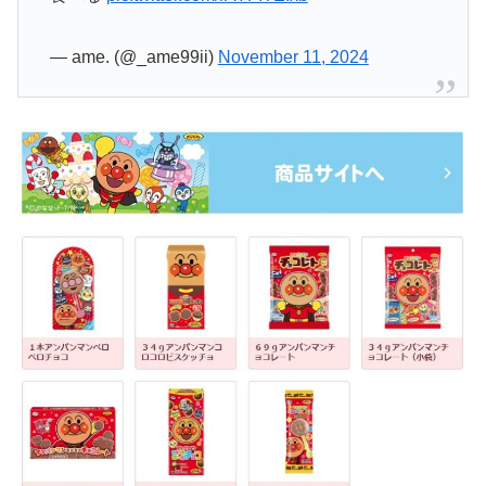
— ame. (@_ame99ii)
November 11, 2024