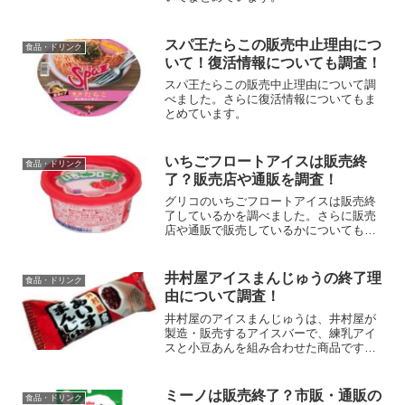
スパ王たらこの販売中止理由につ
食品・ドリンク
いて！復活情報についても調査！
スパ王たらこの販売中止理由について調
べました。さらに復活情報についてもま
とめています。
いちごフロートアイスは販売終
食品・ドリンク
了？販売店や通販を調査！
グリコのいちごフロートアイスは販売終
了しているかを調べました。さらに販売
店や通販で販売しているかについてもま
とめています。
井村屋アイスまんじゅうの終了理
食品・ドリンク
由について調査！
井村屋のアイスまんじゅうは、井村屋が
製造・販売するアイスバーで、練乳アイ
スと小豆あんを組み合わせた商品です。
この記事では、井村屋アイスまんじゅう
について、・井村屋アイスまんじゅうの
終了理由について！・井村屋アイスまん
ミーノは販売終了？市販・通販の
食品・ドリンク