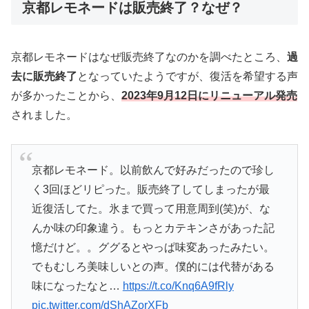
京都レモネードは販売終了？なぜ？
京都レモネードはなぜ販売終了なのかを調べたところ、
過
去に販売終了
となっていたようですが、復活を希望する声
が多かったことから、
2023年9月12日にリニューアル発売
されました。
京都レモネード。以前飲んで好みだったので珍し
く3回ほどリピった。販売終了してしまったが最
近復活してた。氷まで買って用意周到(笑)が、な
んか味の印象違う。もっとカテキンさがあった記
憶だけど。。ググるとやっぱ味変あったみたい。
でもむしろ美味しいとの声。僕的には代替がある
味になったなと…
https://t.co/Knq6A9fRly
pic.twitter.com/dShAZorXFb