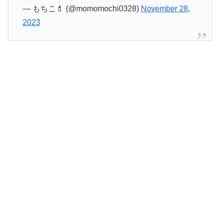
— もちこ💄 (@momomochi0328)
November 28,
2023