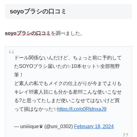
soyoブラシの口コミ
soyoブラシの口コミ
を調べました。
ドール関係ないんだけど、ちょっと前に予約して
たSOYOブラシ届いたの✨10本セット✨全部熊野
筆！
ど素人の私でもメイクの仕上がりが今までよりも
キレイ‼︎‼︎素人目にも分かる差‼︎‼︎こんな使いこなせ
る?と思ってたしまだ使いこなせてはないけど買
って損はなかった✨
https://t.co/o0RtdnxaJ9
— uniiiique♛ (@uni_0302)
February 18, 2024