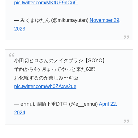
pic.twitter.com/MKtUE9nCuC
— みくまゆたん (@mikumayutan)
November 29,
2023
小田切ヒロさんのメイクブラシ【SOYO】
予約から4ヶ月まってやっと来た👐🏻
お化粧するのが楽しみ〜🫶🏻
pic.twitter.com/wh0ZAxw2ue
— 𝖾𝗇𝗇𝗎𝗂. 眼瞼下垂DT中 (@e__ennui)
April 22,
2024