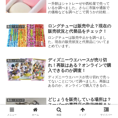
一升餅はシャトレーゼや西松屋で売って
いるか調べました。さらに市販や通販で
の価格などを調べどこで買うかの比較を
まとめています。
ロングチューは販売中止？現在の
食品・ドリンク
販売状況と代替品をチェック！
ロングチューは販売中止かを調べまし
た。現在の販売状況と代替品についてま
とめています。
ディズニーウエハースが売り切
食品・ドリンク
れ！再販はある？オンラインで購
入できるのか調査！
ディズニーウエハースが売り切れで売っ
てないことについて調べました。再販は
あるのか、オンラインで購入できるのか
をまとめています。
どじょうを販売している場所は？
食品・ドリンク
スーパーや専門店の取扱情報まと
め
メニュー
ホーム
検索
トップ
サイドバー
どじょうを販売している場所について調