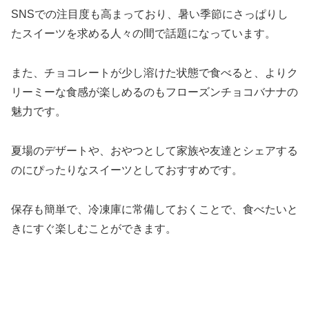
SNSでの注目度も高まっており、暑い季節にさっぱりし
たスイーツを求める人々の間で話題になっています。
また、チョコレートが少し溶けた状態で食べると、よりク
リーミーな食感が楽しめるのもフローズンチョコバナナの
魅力です。
夏場のデザートや、おやつとして家族や友達とシェアする
のにぴったりなスイーツとしておすすめです。
保存も簡単で、冷凍庫に常備しておくことで、食べたいと
きにすぐ楽しむことができます。