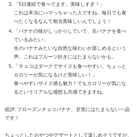
「5日連続で食べてます。美味しすぎ！」
これは本当にハマっちゃった人ですね。毎日でも食
べたくなるなんて相当美味しいんでしょう！
「バナナの味がしっかりしていて、生バナナを食べ
ているみたい」
生のバナナみたいな自然な味わいが楽しめるという
声。これはフルーツ好きにはたまらないかも。
「チョコはダークでサイズも食べやすい。ちょっと
カロリーが気になるけど美味しい！」
食べやすいサイズ感も魅力！でもカロリーが気にな
るというリアルな感想も共感できますね。
総評: フローズンチョコバナナ、甘党にはたまらない一品
です！
ちょっとしたおやつやデザートとして楽しめそうですが、