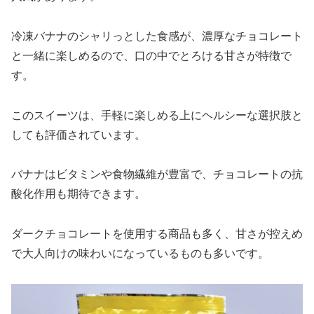
冷凍バナナのシャリっとした食感が、濃厚なチョコレート
と一緒に楽しめるので、口の中でとろける甘さが特徴で
す。
このスイーツは、手軽に楽しめる上にヘルシーな選択肢と
しても評価されています。
バナナはビタミンや食物繊維が豊富で、チョコレートの抗
酸化作用も期待できます。
ダークチョコレートを使用する商品も多く、甘さが控えめ
で大人向けの味わいになっているものも多いです。