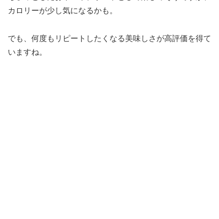
カロリーが少し気になるかも。
でも、何度もリピートしたくなる美味しさが高評価を得て
いますね。