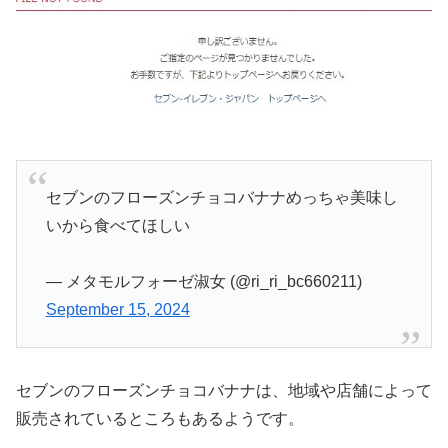
セブンのフローズンチョコバナナめっちゃ美味し
いから食べてほしい
— メタモルフォーゼ淑女 (@ri_ri_bc660211)
September 15, 2024
セブンのフローズンチョコバナナは、地域や店舗によって
販売されているところもあるようです。