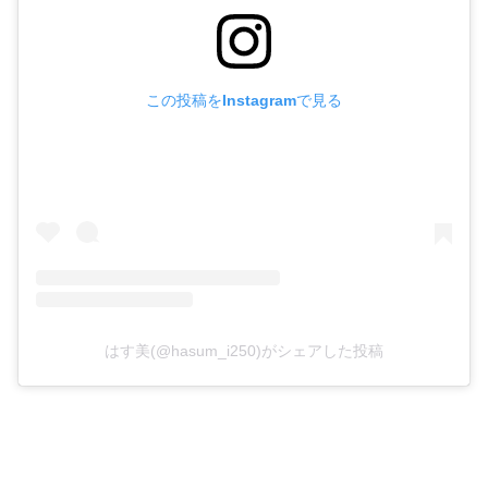
この投稿をInstagramで見る
はす美(@hasum_i250)がシェアした投稿