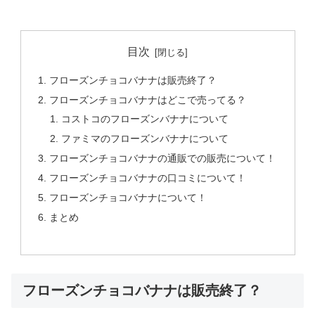
目次
フローズンチョコバナナは販売終了？
フローズンチョコバナナはどこで売ってる？
コストコのフローズンバナナについて
ファミマのフローズンバナナについて
フローズンチョコバナナの通販での販売について！
フローズンチョコバナナの口コミについて！
フローズンチョコバナナについて！
まとめ
フローズンチョコバナナは販売終了？