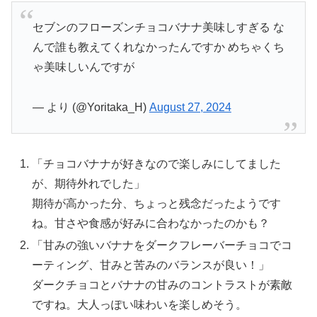
セブンのフローズンチョコバナナ美味しすぎる な
んで誰も教えてくれなかったんですか めちゃくち
ゃ美味しいんですが
— より (@Yoritaka_H)
August 27, 2024
「チョコバナナが好きなので楽しみにしてました
が、期待外れでした」
期待が高かった分、ちょっと残念だったようです
ね。甘さや食感が好みに合わなかったのかも？
「甘みの強いバナナをダークフレーバーチョコでコ
ーティング、甘みと苦みのバランスが良い！」
ダークチョコとバナナの甘みのコントラストが素敵
ですね。大人っぽい味わいを楽しめそう。