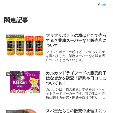
mii
関連記事
フリフリポテトの粉はどこで売っ
食品・ドリンク
てる？業務スーパーなど販売店に
ついて！
フリフリポテトの粉はどこで売ってるか
を調べました。業務スーパーなど販売店
についてまとめています。
カルカンドライフードの販売終了
食品・ドリンク
はなぜかを調査！評判や口コミに
ついても！
カルカンは、猫の健康と幸せを願うキャ
ットフードメーカーです。猫の生活や健
康に関する研究・開発を自社で行い、ペ
ットの栄養学と福祉をリードするウォル
サム研究所とも連携して研究を進めてい
ます。この記事では、カルカンドライフ
スパ王たらこの販売中止理由につ
食品・ドリンク