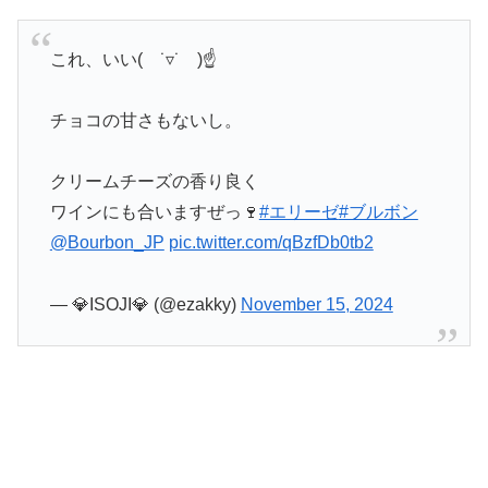
これ、いい( ˙▿˙ )☝
チョコの甘さもないし。
クリームチーズの香り良く
ワインにも合いますぜっ🍷
#エリーゼ
#ブルボン
@Bourbon_JP
pic.twitter.com/qBzfDb0tb2
— 💎ISOJI💎 (@ezakky)
November 15, 2024