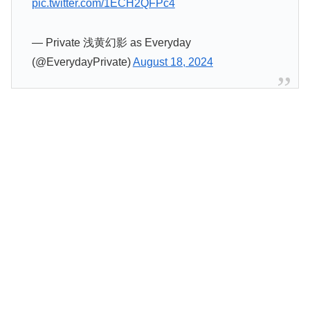
pic.twitter.com/1ECH2QFPc4
— Private 浅黄幻影 as Everyday
(@EverydayPrivate)
August 18, 2024