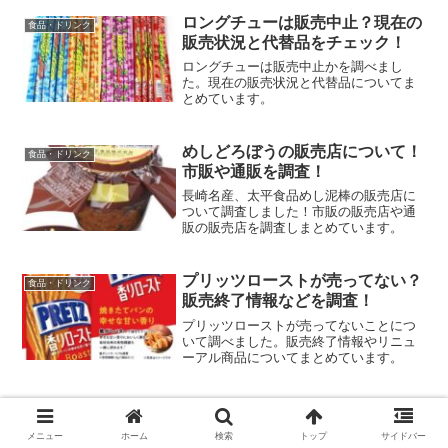
ロングチューは販売中止？現在の
食品・ドリンク
販売状況と代替品をチェック！
ロングチューは販売中止かを調べまし
た。現在の販売状況と代替品についてま
とめています。
めしどろぼうの販売店について！
食品・ドリンク
市販や通販を調査！
長崎名産、太平食品めし泥棒の販売店に
ついて調査しました！市販の販売店や通
販の販売店を調査しまとめています。
プリッツローストが売ってない？
食品・ドリンク
販売終了情報などを調査！
プリッツローストが売ってないことにつ
いて調べました。販売終了情報やリニュ
ーアル商品についてまとめています。
シーラカンスモナカはお取り寄せ
食品・ドリンク
可能？通販など販売店について！
メニュー
ホーム
検索
トップ
サイドバー